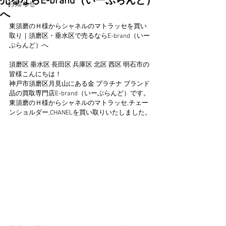
売るならE-brand（いーぶらんど）
お知らせ
へ
東須磨のＨ様からシャネルのマトラッセを買い
取り｜須磨区・垂水区で売るならE-brand（いー
ぶらんど）へ
須磨区 垂水区 長田区 兵庫区 北区 西区 明石市の
皆様こんにちは！
神戸市須磨区月見山にある金 プラチナ ブランド
品の買取専門店E-brand（いーぶらんど）です。
東須磨のＨ様からシャネルのマトラッセ,チェー
ンショルダー,CHANELを買い取りいたしました。