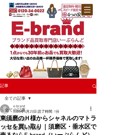
記事
全ての記事
e-brand
全ての記事
2023年4月25日
読了時間: 1分
東須磨のＨ様からシャネルのマトラ
買取のお品
ッセを買い取り｜須磨区・垂水区で
E-brandのお得情報