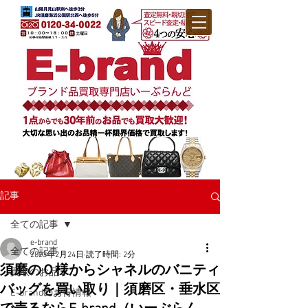
記事
全ての記事
e-brand
全ての記事
2023年2月24日
読了時間: 2分
須磨のＯ様からシャネルのバニティ
買取のお品
バッグを買い取り｜須磨区・垂水区
E-brandのお得情報