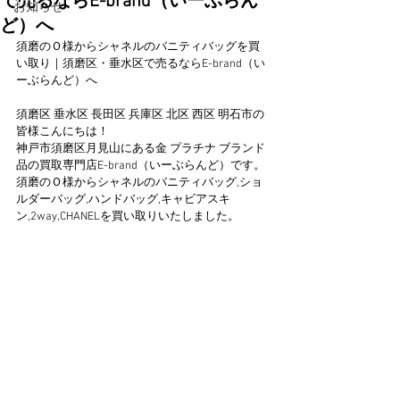
で売るならE-brand（いーぶらん
お知らせ
ど）へ
須磨のＯ様からシャネルのバニティバッグを買
い取り｜須磨区・垂水区で売るならE-brand（い
ーぶらんど）へ
須磨区 垂水区 長田区 兵庫区 北区 西区 明石市の
皆様こんにちは！
神戸市須磨区月見山にある金 プラチナ ブランド
品の買取専門店E-brand（いーぶらんど）です。
須磨のＯ様からシャネルのバニティバッグ,ショ
ルダーバッグ,ハンドバッグ,キャビアスキ
ン,2way,CHANELを買い取りいたしました。