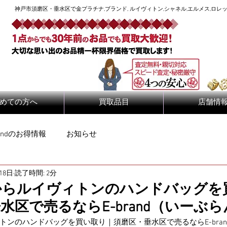
神戸市須磨区・垂水区で金プラチナ,ブランド, ルイヴィトン,シャネル,エルメス,ロレッ
めての方へ
買取品目
店舗情
randのお得情報
お知らせ
18日
読了時間: 2分
からルイヴィトンのハンドバッグを
水区で売るならE-brand（いーぶ
トンのハンドバッグを買い取り｜須磨区・垂水区で売るならE-bra