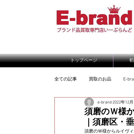
トップページ
初
全ての記事
買取のお品
E-b
e-brand
2022年12月
須磨のＷ様
｜須磨区・垂
須磨のＷ様からルイヴィ