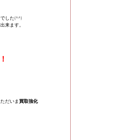
た(^^)
取出来ます。
！
えただいま
買取強化