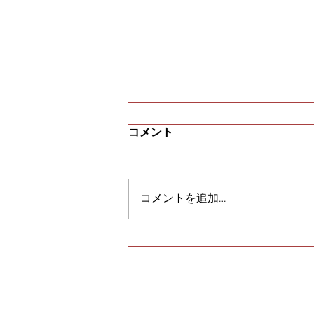
コメント
コメントを追加…
須磨寺のＵ様からピアスをま
とめて買取｜須磨区・垂水区
で売るならE-brand（いーぶ
らんど）へ
トップペー