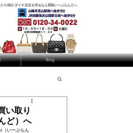
へ
クス,時計,ダイヤ,宝石を売るなら買取
いーぶらんど
報
Blog
買い取り
らんど）へ
nd（いーぶらん