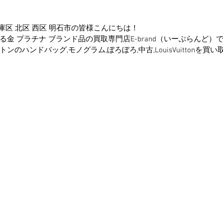
兵庫区 北区 西区 明石市の皆様こんにちは！
金 プラチナ ブランド品の買取専門店E-brand（いーぶらんど）
のハンドバッグ,モノグラム,ぼろぼろ,中古,LouisVuittonを買