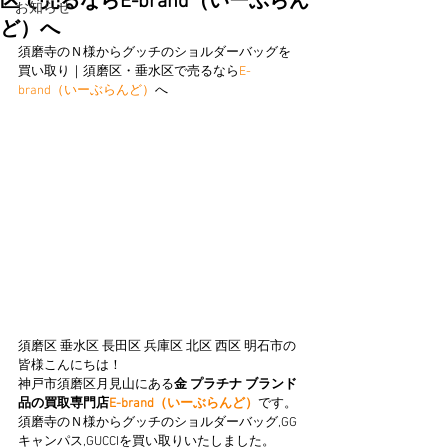
区で売るならE-brand（いーぶらん
お知らせ
ど）へ
須磨寺のＮ様からグッチのショルダーバッグを
買い取り｜須磨区・垂水区で売るなら
E-
brand（いーぶらんど）
へ
須磨区 垂水区 長田区 兵庫区 北区 西区 明石市の
皆様こんにちは！
神戸市須磨区月見山にある
金 プラチナ ブランド
品の買取専門店
E-brand（いーぶらんど）
です。
須磨寺のＮ様からグッチのショルダーバッグ,GG
キャンパス,GUCCIを買い取りいたしました。