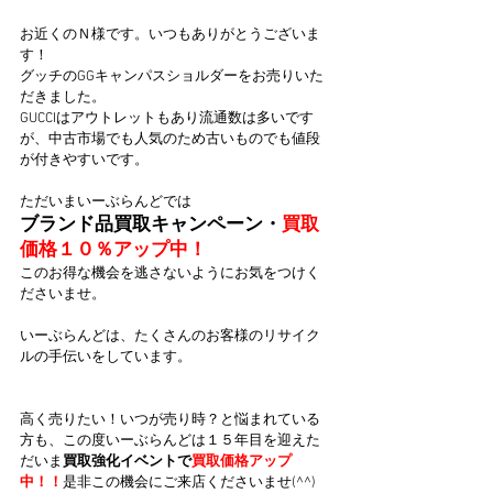
お近くのＮ様です。いつもありがとうございま
す！
グッチのGGキャンパスショルダーをお売りいた
だきました。
GUCCIはアウトレットもあり流通数は多いです
が、中古市場でも人気のため古いものでも値段
が付きやすいです。
ただいまいーぶらんどでは
ブランド品買取キャンペーン・
買取
価格１０％アップ中！
このお得な機会を逃さないようにお気をつけく
ださいませ。
いーぶらんどは、たくさんのお客様のリサイク
ルの手伝いをしています。
高く売りたい！いつが売り時？と悩まれている
方も、この度いーぶらんどは１５年目を迎えた
だいま
買取強化イベントで
買取価格アップ
中！！
是非この機会にご来店くださいませ(^^)