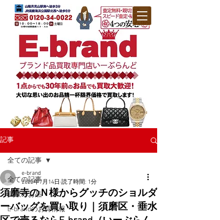
記事
全ての記事
e-brand
全ての記事
2022年7月14日
読了時間: 1分
須磨寺のＮ様からグッチのショルダ
買取のお品
ーバッグを買い取り｜須磨区・垂水
E-brandのお得情報