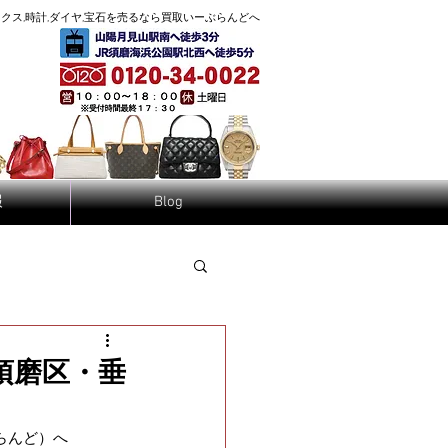
へ
クス,時計,ダイヤ,宝石を売るなら買取
いーぶらんど
報
Blog
須磨区・垂
らんど）へ