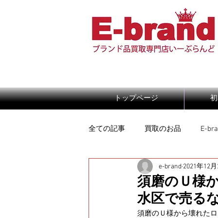
トップページ
初
全ての記事
買取のお品
E-b
e-brand
2021年12月
須磨のＵ様
水区で売るな
須磨のＵ様から壊れたロ