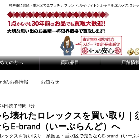
神戸市須磨区・垂水区で金プラチナ,ブランド, ルイヴィトン,シャネル,エルメス,ロレッ
めての方へ
買取品目
店舗情
randのお得情報
お知らせ
24日
読了時間: 1分
から壊れたロレックスを買い取り｜
らE-brand（いーぶらんど）へ
レックスを買い取り｜須磨区・垂水区で売るならE-brand（いーぶ