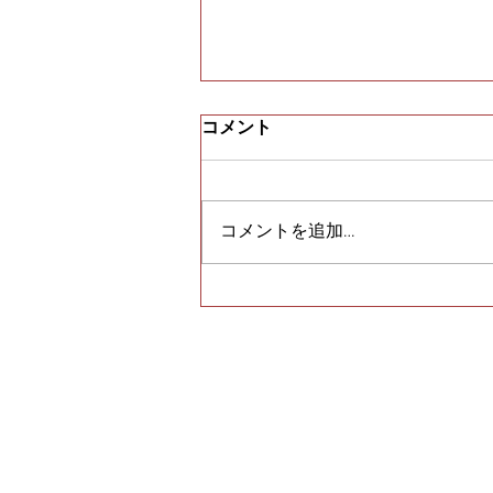
コメント
コメントを追加…
須磨寺のＵ様からピアスをま
とめて買取｜須磨区・垂水区
で売るならE-brand（いーぶ
らんど）へ
トップペー
E-brand時計買取の秘
密
婚約指
ビンテージブランド買取
シルバ