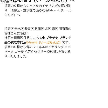
るならE-brand（いーぶらんど）へ
お知らせ
須磨のＯ様からシャネルのイヤリングを買い取
り｜須磨区・垂水区で売るならE-brand（いーぶ
らんど）へ
須磨区 垂水区 長田区 兵庫区 北区 西区 明石市の
皆様こんにちは！
神戸市須磨区月見山にある
金 プラチナ ブランド
品の買取専門店
E-brand（いーぶらんど）
です。
須磨のＯ様から昔のシャネルのイヤリング,ココ
マーク,ゴールド,アクセサリー,CHANELを買い取
りいたしました。