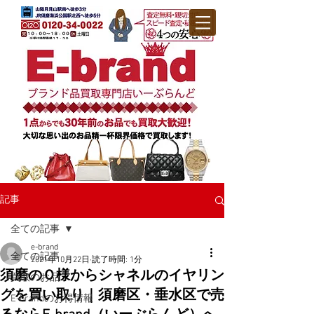
記事
全ての記事
e-brand
全ての記事
2021年10月22日
読了時間: 1分
須磨のＯ様からシャネルのイヤリン
買取のお品
グを買い取り｜須磨区・垂水区で売
E-brandのお得情報