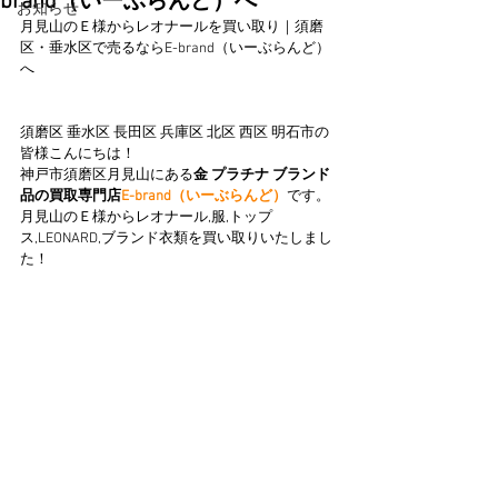
brand（いーぶらんど）へ
お知らせ
月見山のＥ様からレオナールを買い取り｜須磨
区・垂水区で売るならE-brand（いーぶらんど）
へ
須磨区 垂水区 長田区 兵庫区 北区 西区 明石市の
皆様こんにちは！
神戸市須磨区月見山にある
金 プラチナ ブランド
品の買取専門店
E-brand（いーぶらんど）
です。
月見山のＥ様からレオナール,服,トップ
ス,LEONARD,ブランド衣類を買い取りいたしまし
た！