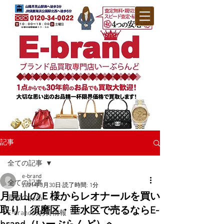
記事
全ての記事
e-brand
全ての記事
2021年8月30日
読了時間: 1分
月見山のＥ様からレオナールを買い
買取のお品
取り｜須磨区・垂水区で売るならE-
E-brandのお得情報