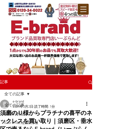
記事
全ての記事
e-brand
全ての記事
2021年3月2日
読了時間: 1分
須磨のＵ様からプラチナの喜平のネ
買取のお品
ックレスを買い取り｜須磨区・垂水
E-brandのお得情報