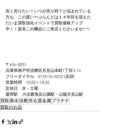
高く売りたい！いつが売り時？と悩まれている
方も、この度いーぶらんどは１４年目を迎えた
だいま買取強化イベントで買取価格アップ
中！！是非この機会にご来店くださいませ(^^)
〒654-0051
兵庫県神戸市須磨区月見山本町1丁目3-14
フリーダイヤル　0120-34-0022 (店頭)
営業時間　10:00～18:30
定休日　水・土曜
最寄駅　JR須磨海浜公園駅・山陽月見山駅 
買取
垂水
須磨
売る
貴金属
プラチナ
買取のお品