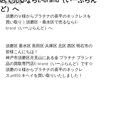
区で売るならE-brand（いーぶらん
お知らせ
ど）へ
須磨のＵ様からプラチナの喜平のネックレスを
買い取り｜須磨区・垂水区で売るならE-
brand（いーぶらんど）へ
須磨区 垂水区 長田区 兵庫区 北区 西区 明石市の
皆様こんにちは！
神戸市須磨区月見山にある金 プラチナ ブランド
品の買取専門店E-brand（いーぶらんど）です☆
須磨のＵ様からプラチナの喜平のネックレ
ス,pt850,キヘイを買い取りいたしました！