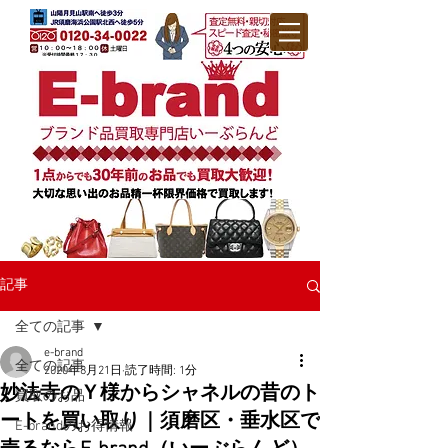
記事
全ての記事
e-brand
全ての記事
2020年8月21日
読了時間: 1分
妙法寺のＹ様からシャネルの昔のト
買取のお品
ートを買い取り｜須磨区・垂水区で
E-brandのお得情報