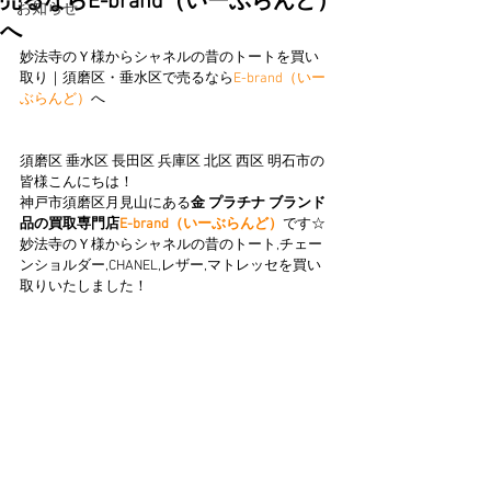
売るならE-brand（いーぶらんど）
お知らせ
へ
妙法寺のＹ様からシャネルの昔のトートを買い
取り｜須磨区・垂水区で売るなら
E-brand（いー
ぶらんど）
へ
須磨区 垂水区 長田区 兵庫区 北区 西区 明石市の
皆様こんにちは！
神戸市須磨区月見山にある
金 プラチナ ブランド
品の買取専門店
E-brand（いーぶらんど）
です☆
妙法寺のＹ様からシャネルの昔のトート,チェー
ンショルダー,CHANEL,レザー,マトレッセを買い
取りいたしました！