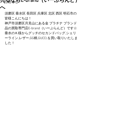
売るならE-brand（いーぶらんど）
お知らせ
へ
須磨区 垂水区 長田区 兵庫区 北区 西区 明石市の
皆様こんにちは！
神戸市須磨区月見山にある金 プラチナ ブランド
品の買取専門店E-brand（いーぶらんど）です☆
垂水のＫ様からグッチのセカンドバッグ,シェリ
ーライン,レザー,GG柄,GUCCI,を買い取りいたしま
した！