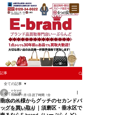
記事
全ての記事
e-brand
全ての記事
2020年11月1日
読了時間: 1分
垂水のＫ様からグッチのセカンドバ
買取のお品
ッグを買い取り｜須磨区・垂水区で
E-brandのお得情報