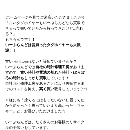
 ホームページを見てご来店いただきました(^^)
「古いタグホイヤーもいーぶらんどなら買取で
きるって書いていたから持ってきたけど…売れ
る？」
もちろんです！！
いーぶらんどは昔買ったタグホイヤーも大歓
迎！！
古い時計は売れないと諦めていませんか？
いーぶらんどでは
自社の時計修理工房
がありま
すので、
古い時計や電池の切れた時計・ぼろぼ
ろの時計もしっかり買取
しています！
自社時計修理工房があることにより再販するま
でのコストを抑え、
高く買い取り
しています(^^)
Ｏ様にも「捨てるにはもったいないし困ってた
から助かった！思っていたより高かったしラッ
キー」と、お喜びいただけました☆
いーぶらんどは、たくさんのお客様のリサイク
ルの手伝いをしています。