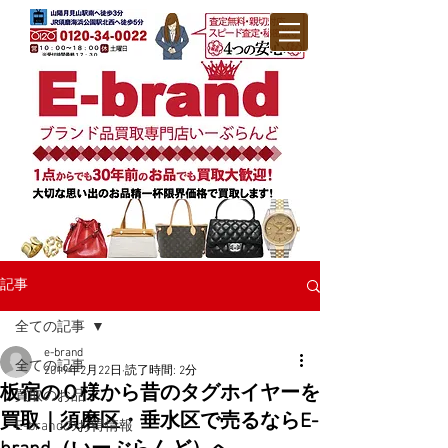
記事
全ての記事
e-brand
全ての記事
2019年2月22日
読了時間: 2分
板宿のＯ様から昔のタグホイヤーを
買取のお品
買取｜須磨区・垂水区で売るならE-
E-brandのお得情報