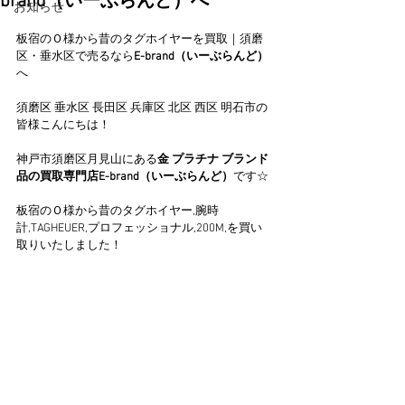
brand（いーぶらんど）へ
お知らせ
板宿のＯ様から昔のタグホイヤーを買取｜須磨
区・垂水区で売るなら
E-brand（いーぶらんど）
へ
須磨区 垂水区 長田区 兵庫区 北区 西区 明石市の
皆様こんにちは！
神戸市須磨区月見山にある
金 プラチナ ブランド
品の買取専門店E-brand（いーぶらんど）
です☆
板宿のＯ様から昔のタグホイヤー,腕時
計,TAGHEUER,プロフェッショナル,200M,を買い
取りいたしました！