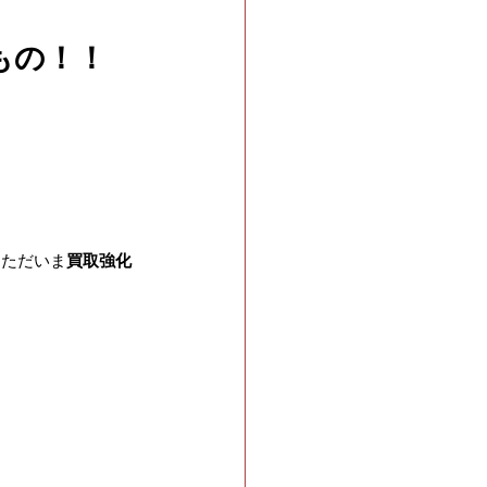
もの！！
えただいま
買取強化