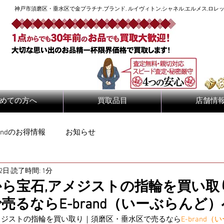
神戸市須磨区・垂水区で金プラチナ,ブランド, ルイヴィトン,シャネル,エルメス,ロレッ
めての方へ
買取品目
店舗情
randのお得情報
お知らせ
12日
読了時間: 1分
ら宝石,アメジストの指輪を買い取
売るならE-brand（いーぶらんど）
メジストの指輪を買い取り｜須磨区・垂水区で売るなら
E-brand