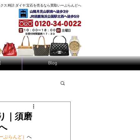
へ
クス,時計,ダイヤ,宝石を売るなら買取
いーぶらんど
報
Blog
り｜須磨
へ
（いーぶらんど）
へ