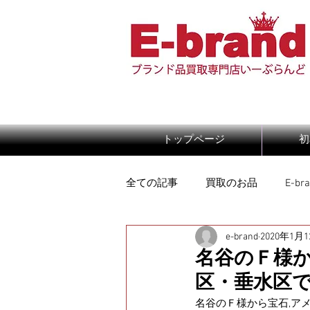
トップページ
初
全ての記事
買取のお品
E-b
e-brand
2020年1月
名谷のＦ様か
区・垂水区で
名谷のＦ様から宝石,ア