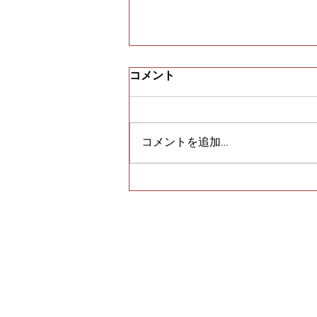
コメント
コメントを追加…
須磨寺のＵ様からピアスをま
とめて買取｜須磨区・垂水区
で売るならE-brand（いーぶ
らんど）へ
トップペー
E-brand時計買取の秘
密
婚約指
ビンテージブランド買取
シルバ