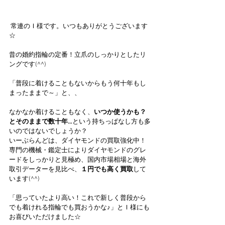
 常連のＩ様です。いつもありがとうございます
☆
昔の婚約指輪の定番！立爪のしっかりとしたリ
ングです(^^)
「普段に着けることもないからもう何十年もし
まったままで～」と、、
なかなか着けることもなく、
いつか使うかも？
とそのままで数十年…
という持ちっぱなし方も多
いのではないでしょうか？
いーぶらんどは、ダイヤモンドの買取強化中！
専門の機械・鑑定士によりダイヤモンドのグレ
ードをしっかりと見極め、国内市場相場と海外
取引データーを見比べ、
１円でも高く買取
して
います(^^)
「思っていたより高い！これで新しく普段から
でも着けれる指輪でも買おうかな♪」とＩ様にも
お喜びいただけました☆