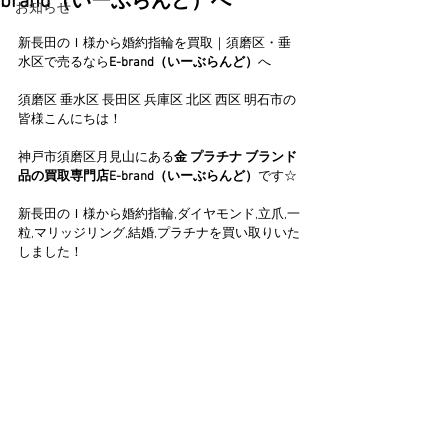
brand（いーぶらんど）へ
お知らせ
新長田のＩ様から婚約指輪を買取｜須磨区・垂
水区で売るなら
E-brand（いーぶらんど）
へ
須磨区 垂水区 長田区 兵庫区 北区 西区 明石市の
皆様こんにちは！
神戸市須磨区月見山にある
金 プラチナ ブランド
品の買取専門店E-brand（いーぶらんど）
です☆
新長田のＩ様から婚約指輪,ダイヤモンド,立爪,一
粒,マリッジリング,結婚,プラチナを買い取りいた
しました！