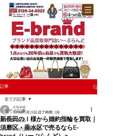
記事
全ての記事
e-brand
全ての記事
2018年5月25日
読了時間: 2分
新長田のＩ様から婚約指輪を買取｜
買取のお品
須磨区・垂水区で売るならE-
E-brandのお得情報