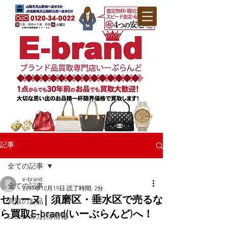
記事
全ての記事
e-brand
全ての記事
2017年10月19日
読了時間: 2分
セリーヌ｜須磨区・垂水区で売るな
買取のお品
ら買取E-brand(いーぶらんど)へ！
E-brandのお得情報