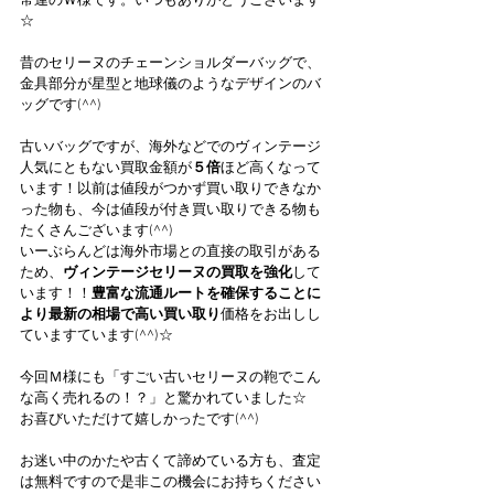
常連のＷ様です。いつもありがとうございます
☆
昔のセリーヌのチェーンショルダーバッグで、
金具部分が星型と地球儀のようなデザインのバ
ッグです(^^)
古いバッグですが、海外などでのヴィンテージ
人気にともない買取金額が
５倍
ほど高くなって
います！以前は値段がつかず買い取りできなか
った物も、今は値段が付き買い取りできる物も
たくさんございます(^^)
いーぶらんどは海外市場との直接の取引がある
ため、
ヴィンテージセリーヌの買取を強化
して
います！！
豊富な流通ルートを確保することに
より最新の相場で高い買い取り
価格をお出しし
ていますています(^^)☆
今回Ｍ様にも「すごい古いセリーヌの鞄でこん
な高く売れるの！？」と驚かれていました☆
お喜びいただけて嬉しかったです(^^)
お迷い中のかたや古くて諦めている方も、査定
は無料ですので是非この機会にお持ちください