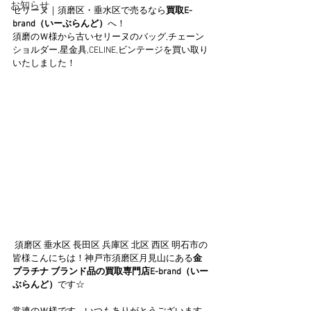
お知らせ
セリーヌ｜須磨区・垂水区で売るなら
買取E-
brand（いーぶらんど）
へ！
須磨のＷ様から古いセリーヌのバッグ,チェーン
ショルダー,星金具,CELINE,ビンテージを買い取り
いたしました！
 須磨区 垂水区 長田区 兵庫区 北区 西区 明石市の
皆様こんにちは！神戸市須磨区月見山にある
金 
プラチナ ブランド品の買取専門店E-brand（いー
ぶらんど）
です☆