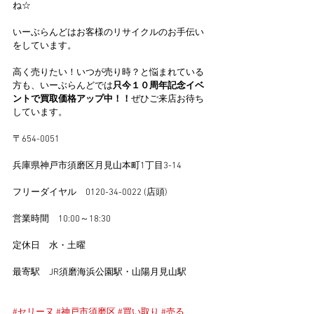
ね☆
いーぶらんどはお客様のリサイクルのお手伝い
をしています。
高く売りたい！いつが売り時？と悩まれている
方も、いーぶらんどでは
只今１０周年記念イベ
ントで買取価格アップ中！！
ぜひご来店お待ち
しています。
〒654-0051
兵庫県神戸市須磨区月見山本町1丁目3-14
フリーダイヤル　0120-34-0022 (店頭)
営業時間　10:00～18:30
定休日　水・土曜
最寄駅　JR須磨海浜公園駅・山陽月見山駅
#セリーヌ
#神戸市須磨区
#買い取り
#売る