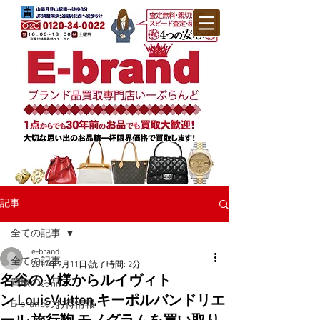
記事
全ての記事
e-brand
全ての記事
2017年9月11日
読了時間: 2分
名谷のＹ様からルイヴィト
買取のお品
ン,LouisVuitton,キーポルバンドリエ
E-brandのお得情報