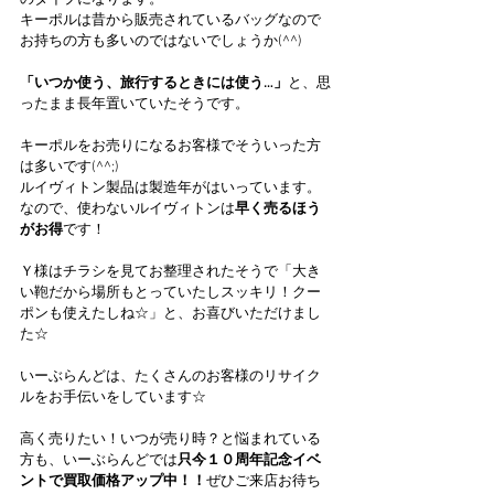
のタイプになります。
キーポルは昔から販売されているバッグなので
お持ちの方も多いのではないでしょうか(^^)
「いつか使う、旅行するときには使う…」
と、思
ったまま長年置いていたそうです。
キーポルをお売りになるお客様でそういった方
は多いです(^^;)
ルイヴィトン製品は製造年がはいっています。
なので、使わないルイヴィトンは
早く売るほう
がお得
です！
Ｙ様はチラシを見てお整理されたそうで「大き
い鞄だから場所もとっていたしスッキリ！クー
ポンも使えたしね☆」と、お喜びいただけまし
た☆
いーぶらんどは、たくさんのお客様のリサイク
ルをお手伝いをしています☆
高く売りたい！いつが売り時？と悩まれている
方も、いーぶらんどでは
只今１０周年記念イベ
ントで買取価格アップ中！！
ぜひご来店お待ち