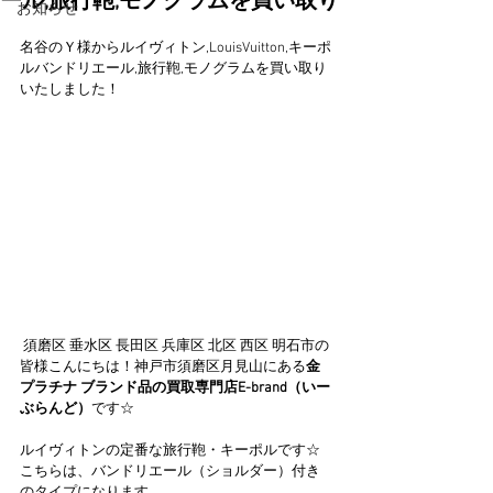
ール,旅行鞄,モノグラムを買い取り
お知らせ
名谷のＹ様からルイヴィトン,LouisVuitton,キーポ
ルバンドリエール,旅行鞄,モノグラムを買い取り
いたしました！
 須磨区 垂水区 長田区 兵庫区 北区 西区 明石市の
皆様こんにちは！神戸市須磨区月見山にある
金 
プラチナ ブランド品の買取専門店E-brand（いー
ぶらんど）
です☆
ルイヴィトンの定番な旅行鞄・キーポルです☆
こちらは、バンドリエール（ショルダー）付き