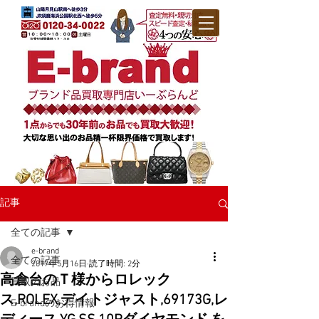
記事
全ての記事
e-brand
全ての記事
2017年5月16日
読了時間: 2分
高倉台のＴ様からロレック
買取のお品
ス,ROLEX,デイトジャスト,69173G,レ
E-brandのお得情報