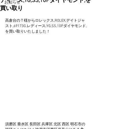
ディース,YG,SS,10Pダイヤモンド,を
お知らせ
買い取り
高倉台のＴ様からロレックス,ROLEX,デイトジャ
スト,69173G,レディース,YG,SS,10Pダイヤモンド,
を買い取りいたしました！
須磨区 垂水区 長田区 兵庫区 北区 西区 明石市の