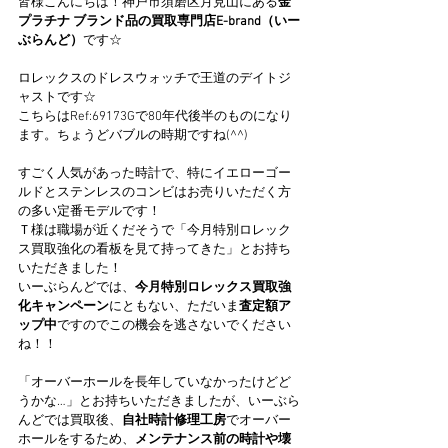
皆様こんにちは！神戸市須磨区月見山にある
金 
プラチナ ブランド品の買取専門店E-brand（いー
ぶらんど）
です☆
ロレックスのドレスウォッチで王道のデイトジ
ャストです☆
こちらはRef:69173Gで80年代後半のものになり
ます。ちょうどバブルの時期ですね(^^)
すごく人気があった時計で、特にイエローゴー
ルドとステンレスのコンビはお売りいただく方
の多い定番モデルです！
Ｔ様は職場が近くだそうで「今月特別ロレック
ス買取強化の看板を見て持ってきた」とお持ち
いただきました！
いーぶらんどでは、
今月特別ロレックス買取強
化キャンペーン
にともない、ただいま
査定額ア
ップ中
ですのでこの機会を逃さないでください
ね！！
「オーバーホールを長年していなかったけどど
うかな…」とお持ちいただきましたが、いーぶら
んどでは買取後、
自社時計修理工房
でオーバー
ホールをするため、
メンテナンス前の時計や壊