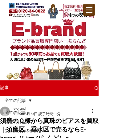
記事
全ての記事
e-brand
全ての記事
2025年5月23日
読了時間: 1分
須磨のＯ様から真珠のピアスを買取
買取のお品
｜須磨区・垂水区で売るならE-
E-brandのお得情報