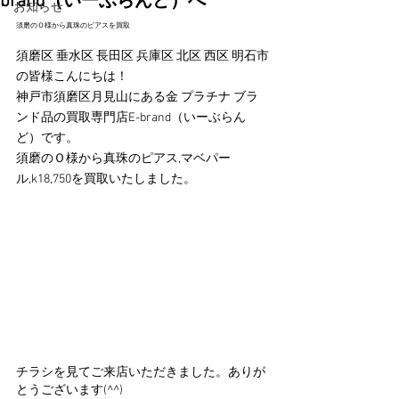
brand（いーぶらんど）へ
お知らせ
須磨のＯ様から真珠のピアスを買取
須磨区 垂水区 長田区 兵庫区 北区 西区 明石市
の皆様こんにちは！
神戸市須磨区月見山にある金 プラチナ ブラ
ンド品の買取専門店E-brand（いーぶらん
ど）です。
須磨のＯ様から真珠のピアス,マベパー
ル,k18,750を買取いたしました。
チラシを見てご来店いただきました。ありが
とうございます(^^)