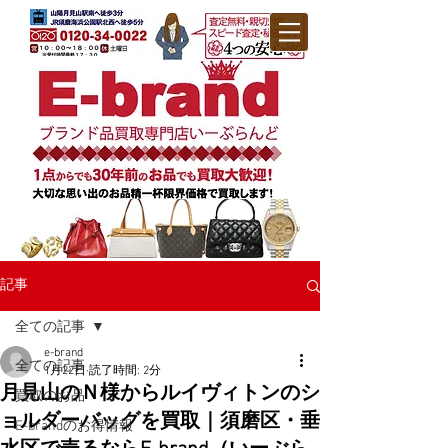
記事
全ての記事
e-brand
全ての記事
1月22日
読了時間: 2分
月見山のＮ様からルイヴィトンのシ
買取のお品
ョルダーバッグを買取｜須磨区・垂
E-brandのお得情報