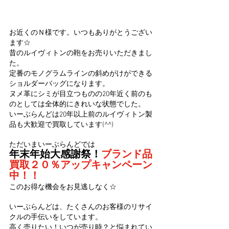
お近くのＮ様です。いつもありがとうござい
ます☆
昔のルイヴィトンの鞄をお売りいただきまし
た。
定番のモノグラムラインの斜めがけができる
ショルダーバッグになります。
ヌメ革にシミが目立つものの20年近く前のも
のとしては全体的にきれいな状態でした。
いーぶらんどは20年以上前のルイヴィトン製
品も大歓迎で買取しています(^^)
ただいまいーぶらんどでは
年末年始大感謝祭！
ブランド品
買取２０％アップキャンペーン
中！！
このお得な機会をお見逃しなく☆
いーぶらんどは、たくさんのお客様のリサイ
クルの手伝いをしています。
高く売りたい！いつが売り時？と悩まれてい