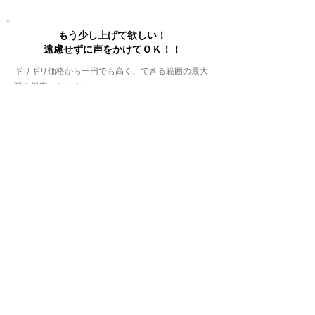
もう少し上げて欲しい！
遠慮せずに声をかけてＯＫ！！
ギリギリ価格から一円でも高く、できる範囲の最大
限を提案いたします。
気軽にお声がけください。もしかするとお得な情報
が聞けるかも?!
イーブランド店頭買取
●安心の完全無料査定
●30年前のお品も買取大歓迎
●１点から買取大歓迎
●１番親切なお店目指します
●楽々のスピード査定
●大切なお品だから金額相談可能