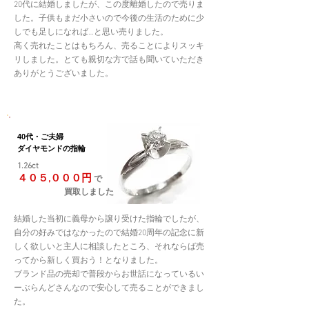
20代に結婚しましたが、この度離婚したので売りま
した。子供もまだ小さいので今後の生活のために少
しでも足しになれば…と思い売りました。
高く売れたことはもちろん、売ることによりスッキ
リしました。とても親切な方で話も聞いていただき
ありがとうございました。
40代・ご夫婦
ダイヤモンドの指輪
1.26ct
４０５,０００円
で
買取しました
結婚した当初に義母から譲り受けた指輪でしたが、
自分の好みではなかったので結婚20周年の記念に新
しく欲しいと主人に相談したところ、それならば売
ってから新しく買おう！となりました。
ブランド品の売却で普段からお世話になっているい
ーぶらんどさんなので安心して売ることができまし
た。