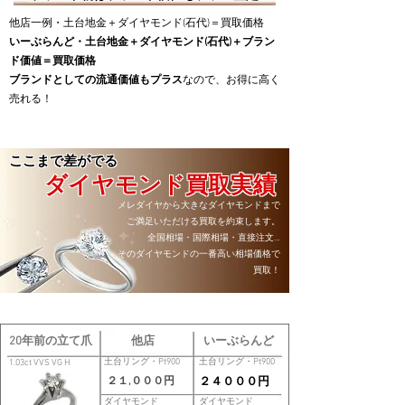
他店一例・土台地金＋ダイヤモンド(石代)＝買取価格
いーぶらんど・土台地金＋ダイヤモンド(石代)＋ブラン
ド価値＝買取価格
ブランドとしての流通価値もプラス
なので、お得に高く
売れる！
ここまで差がでる
ダイヤモンド買取実績
メレダイヤから大きなダイヤモンドまで
ご満足いただける買取を約束します。
全国相場・国際相場・直接注文…
そのダイヤモンドの一番高い相場価格で
買取！
20年前の立て爪
他店
いーぶらんど
土台リング・
Pt900
土台リング・
Pt900
1.03ct VVS VG H
２１,０００円
２４０００円
ダイヤモンド
ダイヤモンド