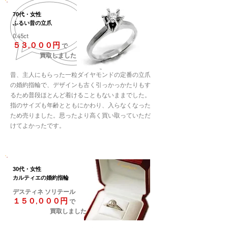
70代・女性
ふるい昔の立爪
0.45ct
５３,０００円
で
買取しました
昔、主人にもらった一粒ダイヤモンドの定番の立爪
の婚約指輪で、
デザインも古く引っかっかたりもす
るため普段ほとんど着けることもないままでした。
指のサイズも年齢とともにかわり、入らなくなった
ため売りました。思ったより高く買い取っていただ
けてよかったです。
30代・女性
カルティエの婚約指輪
デスティネ ソリテール
１５０,０００円
で
買取しました