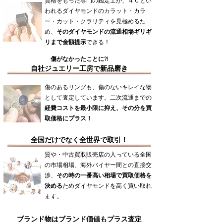
資格をもった専門の鑑定士が、４Ｃとい
われるダイヤモンドのカラット・カラ
ー・カット・クラリティを見極めるた
め、
そのダイヤモンドの流通相場ギリギ
リまで金額提示
できる！
傷がなかったことに?!
自社ジュエリー工房で新品磨き
傷のあるリングも、傷のないキレイな物
として査定しています。二次流通までの
経費コストを最小限に抑え、その分を買
取価格にプラス！
全国だけでなく全世界で取引！
質や・中古買取販売店の入っている全国
の市場相場、海外バイヤー間との直接交
渉、
その時の一番高い相場で買取価格を
決める
ためダイヤモンドを高く買い取れ
ます。
ブランド物はブランド価値もプラス査定