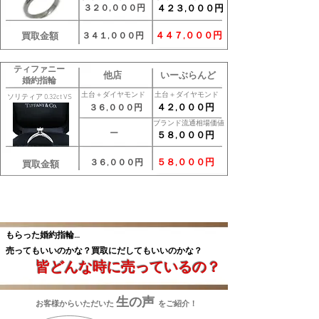
３２０,０００円
４２３,０００円
４４７,０００円
買取金額
３４１,０００円
ティファニー
他店
いーぶらんど
婚約指輪
土台＋ダイヤモンド
土台＋ダイヤモンド
ソリティア 0.32ct VS
４２,０００円
３６,０００円
ブランド流通相場価値
ー
５８,０００円
５８,０００円
３６,０００円
買取金額
もらった婚約指輪…
売ってもいいのかな？買取にだしてもいいのかな？
皆どんな時に売っているの？
生の声
お客様からいただいた
をご紹介！